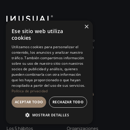
×
Ese sitio web utiliza
Escuela de Buen Liderazgo y Reeducación
cookies
Ejecutiva para desaprender viejas formas de
dirigir y superar objetivos haciendo crecer a
Utilizamos cookies para personalizar el
contenido, los anuncios y analizar nuestro
las personas.
tráfico. También compartimos información
sobre su uso de nuestro sitio con nuestros
socios de publicidad y análisis, quienes
Empezar
HABLEMOS
→
pueden combinarla con otra información
que les haya proporcionado o que hayan
recopilado a partir del uso de sus servicios.
Política de privacidad
ENFOQUE
SOLUCIONES
ACEPTAR TODO
RECHAZAR TODO
Qué es Buen Liderazgo
Líderes
MOSTRAR DETALLES
Reeducación Ejecutiva
Equipos
Los 5 hábitos
Organizaciones