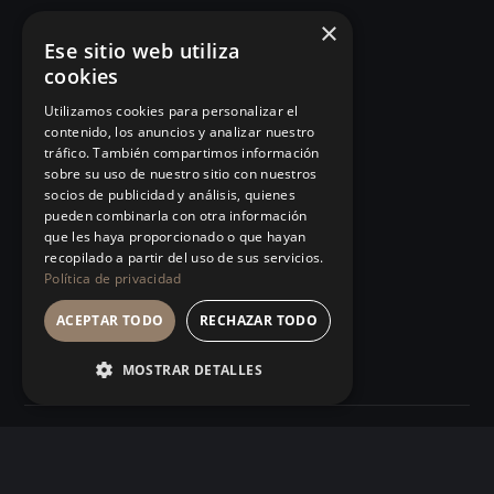
×
MBA INUSUAL
Artículos
Ese sitio web utiliza
cookies
Humanos con Recursos
Glosario
Utilizamos cookies para personalizar el
Recursos Inhumanos
Observatorio
contenido, los anuncios y analizar nuestro
tráfico. También compartimos información
Comunicación e
Podcast
sobre su uso de nuestro sitio con nuestros
Influencia
socios de publicidad y análisis, quienes
Manifiesto
pueden combinarla con otra información
101 Errores de liderazgo
que les haya proporcionado o que hayan
Eventos
recopilado a partir del uso de sus servicios.
Organizaciones Sanitarias
Política de privacidad
Tienda
Ver todos…
ACEPTAR TODO
RECHAZAR TODO
MOSTRAR DETALLES
© 2026 INUSUAL School S.L.
Privacidad
Términos de uso
Barcelona
⇄
Boston