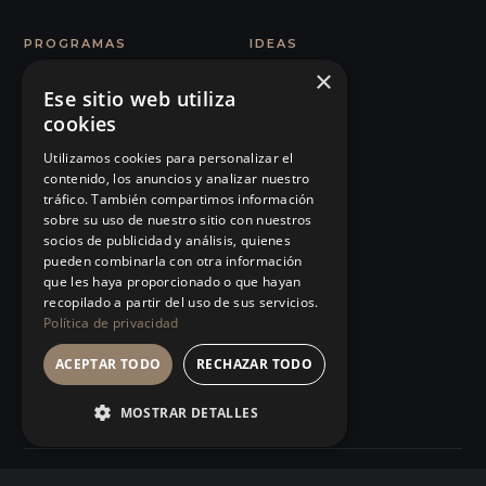
PROGRAMAS
IDEAS
×
MBA INUSUAL
Artículos
Ese sitio web utiliza
cookies
Humanos con Recursos
Glosario
Utilizamos cookies para personalizar el
Comunicación e
Observatorio
contenido, los anuncios y analizar nuestro
Influencia
tráfico. También compartimos información
Podcast
sobre su uso de nuestro sitio con nuestros
101 Errores de liderazgo
socios de publicidad y análisis, quienes
Manifiesto
pueden combinarla con otra información
Organizaciones Sanitarias
que les haya proporcionado o que hayan
Eventos
recopilado a partir del uso de sus servicios.
Management Humanista
Política de privacidad
Tienda
Ver todos…
ACEPTAR TODO
RECHAZAR TODO
MOSTRAR DETALLES