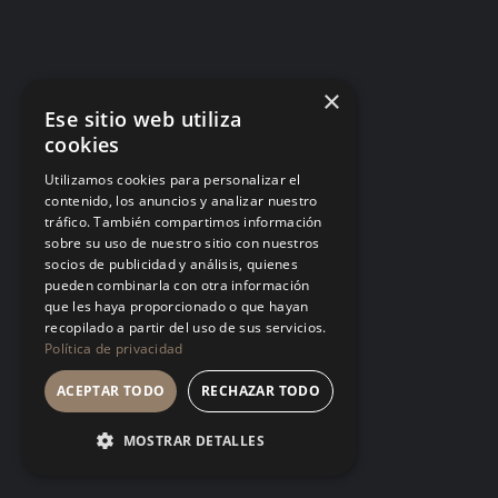
Matar ideas antes de nacer: por qué tu
equipo dejó de proponer
Cada «eso ya lo probamos» dicho desde la
×
autoridad es una helada temprana. El equipo no
Ese sitio web utiliza
deja de tener ideas: deja de contártelas.
cookies
LA CULTURA
Utilizamos cookies para personalizar el
contenido, los anuncios y analizar nuestro
tráfico. También compartimos información
sobre su uso de nuestro sitio con nuestros
socios de publicidad y análisis, quienes
pueden combinarla con otra información
que les haya proporcionado o que hayan
Talento tóxico: cuando el fruto es
recopilado a partir del uso de sus servicios.
espectacular y el suelo se envenena
Política de privacidad
Tolerar a quien produce mucho y trata mal a los
ACEPTAR TODO
RECHAZAR TODO
demás no es pragmatismo, es una política de
empresa firmada en silencio. El mejor talento
MOSTRAR DETALLES
siempre encuentra un estándar más digno donde
crecer.