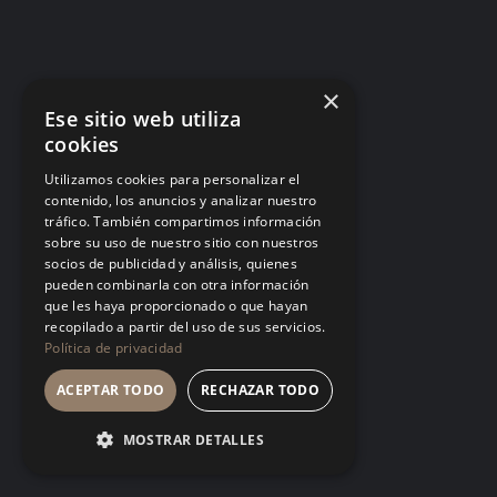
Matar ideas antes de nacer: por qué tu
equipo dejó de proponer
Cada «eso ya lo probamos» dicho desde la
×
autoridad es una helada temprana. El equipo no
Ese sitio web utiliza
deja de tener ideas: deja de contártelas.
cookies
LA CULTURA
Utilizamos cookies para personalizar el
contenido, los anuncios y analizar nuestro
tráfico. También compartimos información
sobre su uso de nuestro sitio con nuestros
socios de publicidad y análisis, quienes
pueden combinarla con otra información
que les haya proporcionado o que hayan
Talento tóxico: cuando el fruto es
recopilado a partir del uso de sus servicios.
espectacular y el suelo se envenena
Política de privacidad
Tolerar a quien produce mucho y trata mal a los
ACEPTAR TODO
RECHAZAR TODO
demás no es pragmatismo, es una política de
empresa firmada en silencio. El mejor talento
MOSTRAR DETALLES
siempre encuentra un estándar más digno donde
crecer.