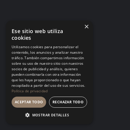
Matar ideas antes de nacer: por qué tu
equipo dejó de proponer
Cada «eso ya lo probamos» dicho desde la
×
autoridad es una helada temprana. El equipo no
Ese sitio web utiliza
deja de tener ideas: deja de contártelas.
cookies
LA CULTURA
Utilizamos cookies para personalizar el
contenido, los anuncios y analizar nuestro
tráfico. También compartimos información
sobre su uso de nuestro sitio con nuestros
socios de publicidad y análisis, quienes
pueden combinarla con otra información
que les haya proporcionado o que hayan
Talento tóxico: cuando el fruto es
recopilado a partir del uso de sus servicios.
espectacular y el suelo se envenena
Política de privacidad
Tolerar a quien produce mucho y trata mal a los
ACEPTAR TODO
RECHAZAR TODO
demás no es pragmatismo, es una política de
empresa firmada en silencio. El mejor talento
MOSTRAR DETALLES
siempre encuentra un estándar más digno donde
crecer.