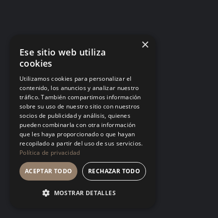
Matar ideas antes de nacer: por qué tu
equipo dejó de proponer
Cada «eso ya lo probamos» dicho desde la
×
autoridad es una helada temprana. El equipo no
Ese sitio web utiliza
deja de tener ideas: deja de contártelas.
cookies
LA CULTURA
Utilizamos cookies para personalizar el
contenido, los anuncios y analizar nuestro
tráfico. También compartimos información
sobre su uso de nuestro sitio con nuestros
socios de publicidad y análisis, quienes
pueden combinarla con otra información
que les haya proporcionado o que hayan
Talento tóxico: cuando el fruto es
recopilado a partir del uso de sus servicios.
espectacular y el suelo se envenena
Política de privacidad
Tolerar a quien produce mucho y trata mal a los
ACEPTAR TODO
RECHAZAR TODO
demás no es pragmatismo, es una política de
empresa firmada en silencio. El mejor talento
MOSTRAR DETALLES
siempre encuentra un estándar más digno donde
crecer.