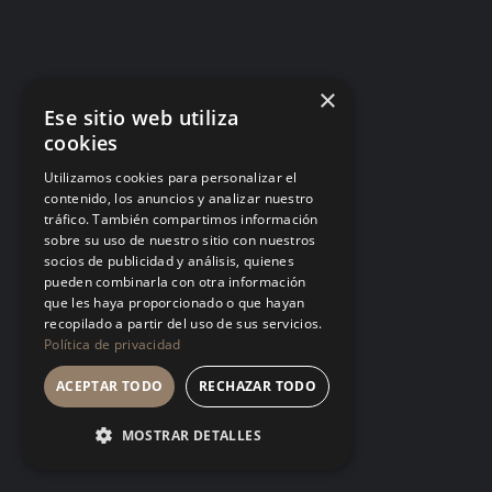
Matar ideas antes de nacer: por qué tu
equipo dejó de proponer
Cada «eso ya lo probamos» dicho desde la
×
autoridad es una helada temprana. El equipo no
Ese sitio web utiliza
deja de tener ideas: deja de contártelas.
cookies
LA CULTURA
Utilizamos cookies para personalizar el
contenido, los anuncios y analizar nuestro
tráfico. También compartimos información
sobre su uso de nuestro sitio con nuestros
socios de publicidad y análisis, quienes
pueden combinarla con otra información
que les haya proporcionado o que hayan
Talento tóxico: cuando el fruto es
recopilado a partir del uso de sus servicios.
espectacular y el suelo se envenena
Política de privacidad
Tolerar a quien produce mucho y trata mal a los
ACEPTAR TODO
RECHAZAR TODO
demás no es pragmatismo, es una política de
empresa firmada en silencio. El mejor talento
MOSTRAR DETALLES
siempre encuentra un estándar más digno donde
crecer.