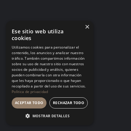
Matar ideas antes de nacer: por qué tu
equipo dejó de proponer
Cada «eso ya lo probamos» dicho desde la
×
autoridad es una helada temprana. El equipo no
Ese sitio web utiliza
deja de tener ideas: deja de contártelas.
cookies
LA CULTURA
Utilizamos cookies para personalizar el
contenido, los anuncios y analizar nuestro
tráfico. También compartimos información
sobre su uso de nuestro sitio con nuestros
socios de publicidad y análisis, quienes
pueden combinarla con otra información
que les haya proporcionado o que hayan
Talento tóxico: cuando el fruto es
recopilado a partir del uso de sus servicios.
espectacular y el suelo se envenena
Política de privacidad
Tolerar a quien produce mucho y trata mal a los
ACEPTAR TODO
RECHAZAR TODO
demás no es pragmatismo, es una política de
empresa firmada en silencio. El mejor talento
MOSTRAR DETALLES
siempre encuentra un estándar más digno donde
crecer.