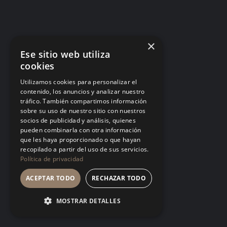
Matar ideas antes de nacer: por qué tu
equipo dejó de proponer
Cada «eso ya lo probamos» dicho desde la
×
autoridad es una helada temprana. El equipo no
Ese sitio web utiliza
deja de tener ideas: deja de contártelas.
cookies
LA CULTURA
Utilizamos cookies para personalizar el
contenido, los anuncios y analizar nuestro
tráfico. También compartimos información
sobre su uso de nuestro sitio con nuestros
socios de publicidad y análisis, quienes
pueden combinarla con otra información
que les haya proporcionado o que hayan
Talento tóxico: cuando el fruto es
recopilado a partir del uso de sus servicios.
espectacular y el suelo se envenena
Política de privacidad
Tolerar a quien produce mucho y trata mal a los
ACEPTAR TODO
RECHAZAR TODO
demás no es pragmatismo, es una política de
empresa firmada en silencio. El mejor talento
MOSTRAR DETALLES
siempre encuentra un estándar más digno donde
crecer.