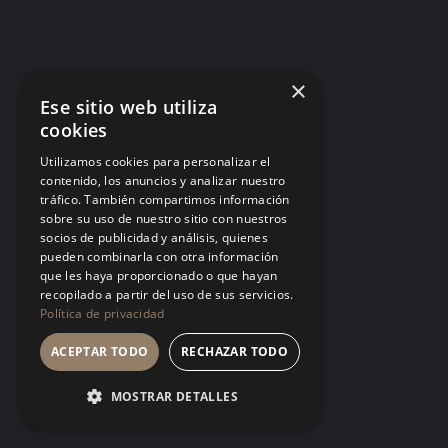
Matar ideas antes de nacer: por qué tu
equipo dejó de proponer
Cada «eso ya lo probamos» dicho desde la
×
autoridad es una helada temprana. El equipo no
Ese sitio web utiliza
deja de tener ideas: deja de contártelas.
cookies
LA CULTURA
Utilizamos cookies para personalizar el
contenido, los anuncios y analizar nuestro
tráfico. También compartimos información
sobre su uso de nuestro sitio con nuestros
socios de publicidad y análisis, quienes
pueden combinarla con otra información
que les haya proporcionado o que hayan
Talento tóxico: cuando el fruto es
recopilado a partir del uso de sus servicios.
espectacular y el suelo se envenena
Política de privacidad
Tolerar a quien produce mucho y trata mal a los
ACEPTAR TODO
RECHAZAR TODO
demás no es pragmatismo, es una política de
empresa firmada en silencio. El mejor talento
MOSTRAR DETALLES
siempre encuentra un estándar más digno donde
crecer.